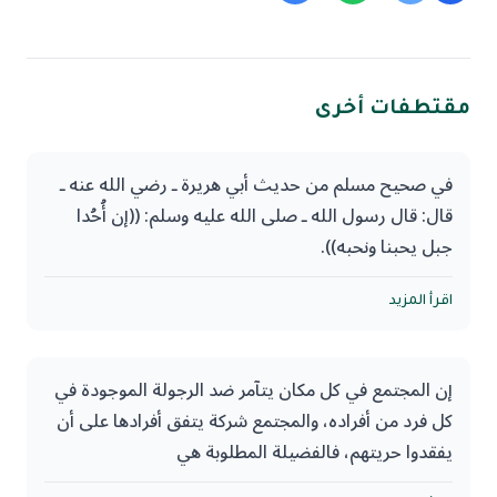
مقتطفات أخرى
في صحيح مسلم من حديث أبي هريرة ـ رضي الله عنه ـ
قال: قال رسول الله ـ صلى الله عليه وسلم: ((إن أُحُدا
جبل يحبنا ونحبه)).
من صور التواصل والمحبة الخفية، أن تحسن رعاية
اقرأ المزيد
الجمادات التي تتعامل معها عمومًا والتي هي جزء اعتيادي
من حياتك خصوصًا؛ فإن من الغيب الذي ينبغي أن تؤمن
إن المجتمع في كل مكان يتآمر ضد الرجولة الموجودة في
به (في المسألة خلاف والكلام مبني على ما أختاره) أن
كل فرد من أفراده، والمجتمع شركة يتفق أفرادها على أن
هذه الجمادات خلق الله فيها نوعًا من الإدراك، وهي
يفقدوا حريتهم، فالفضيلة المطلوبة هي
مدركة لك ولما تعاملها به، وهي تقبل منك أن تستعملها
الامتثال،والاستقلال هو نقيضها، شركة لا تحب الحقيقة
في الوظيفة التي سخر الله تلك الجمادات لأدائها مهما