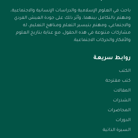
وإذا رأيت رجلًا من أهل العلم والشرف والدين قد أعرض
عن دنيء فاجر وضيع فاعلم أنه قد عرف نفسه فلم يرض
باحث في العلوم الإسلامية والدراسات الإنسانية والاجتماعية،
ومهتم بالتكامل بينهما، وأثر ذلك على جودة العيش الفردي
لها السفل والدون.
والاجتماعي، ومهتم بتيسير التعلم ومناهج التعليم، له
مشاركات متنوعة في هذه الحقول، مع عناية بتاريخ العلوم
والأفكار والحركات الاجتماعية.
روابط سريعة
الكتب
كتب مقترحة
المقالات
الشذرات
المحاضرات
الدورات
السيرة الذاتية