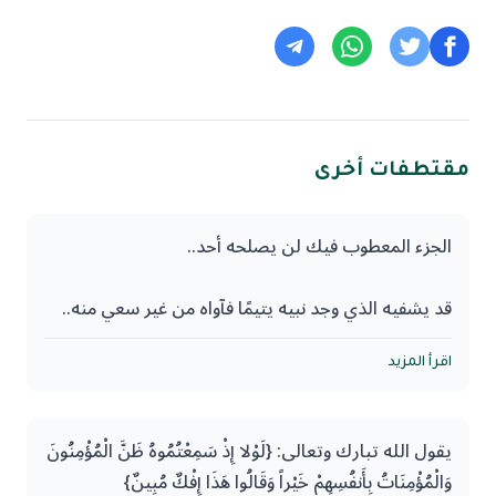
مقتطفات أخرى
الجزء المعطوب فيك لن يصلحه أحد..
قد يشفيه الذي وجد نبيه يتيمًا فآواه من غير سعي منه..
وقد تسعى فيعينك الذي أسقط الرطب على مريم لما
اقرأ المزيد
هزت إليها جذع النخلة.
يقول الله تبارك وتعالى: {لَوْلا إِذْ سَمِعْتُمُوهُ ظَنَّ الْمُؤْمِنُونَ
ولربما شد الله عضدك بمن يعينك معونة السائر لرفيق
وَالْمُؤْمِنَاتُ بِأَنفُسِهِمْ خَيْراً وَقَالُوا هَذَا إِفْكٌ مُبِينٌ}
سيره، أو المداوي لطالب الدواء، وإنما طبيبها الذي خلقها..