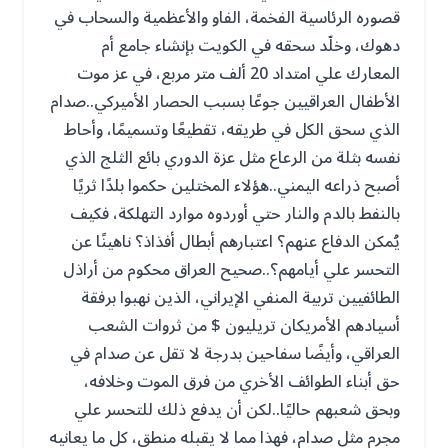
قصوره الرئاسية الفخمة، الفاو والأعظمية والسحاب في
دهوك، وخلّد سحقه في الكويت بإنشاء جامع أم
المعارك علي امتداد 20 ألف متر مربع، في عز موت
الأطفال العراقيين جوعًا بسبب الحصار الأميركي..صدام
الذي سحق الكل في طريقه، تقطيعًا وتسميمًا، وأحاط
نفسه بثلة من الرعاع مثل عزة الدوري بائع الثلج الذي
أصبح ذراعه اليمني..هؤلاء المختلين حكموا بلدًا ثريًا
بالنفط بالدم والنار حتي أوردوه موارد التهلكة، فكيف
يُمكن الدفاع عنهم؟ اعتبارهم أبطال أفذاذ؟ ناهينًا عن
التحسر علي أيامهم؟..صحيح العراق محكوم من أراذل
الطائفيين تربية المنفي الإيراني، الذين نهبوا برفقة
أسيادهم الأمريكان تريليون $ من ثروات الشعب
العراقي، وأيضًا سفاحين بدرجة لا تقل عن صدام في
حق أبناء الطوائف الأخري من فرق الموت وخلافه،
وبحق شعبهم حاليًا..لكن أن يدفع ذلك للتحسر علي
مجرم مثل صدام، فهذا مما لا يقبله منطق، كل ما يعانيه