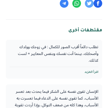
مقتطفات أخرى
تطلب دائماً أقرب الصور للكمال : في زوجك وولدك
وأصحابك، بينما أنت نفسك وبنفس المعايير = لست
كذلك.
والحل: أن تُحسن التفريق بين أنواع النقص والعيب وأن
اقرأ المزيد
توازن بينهما وبين طباعك وقدرتها على احتمال نوع دون
نوع، وأن توازن بين ما يعالج وما لا يرجى علاجه، وأن
الإنسان تقوى نفسه على الشكر فيما يحدث بعد تعسر
توازن بين خير المرء وشره.
الأسباب، كما تقوى نفسه على الدعاء فيما تعسرت به
الأسباب، وهذا كله من ضعف التوكل، وإذا أردت تقوية
فإذا اخترت العشرة= فعاشر بإحسان و تعلم أن تُقل اللوم