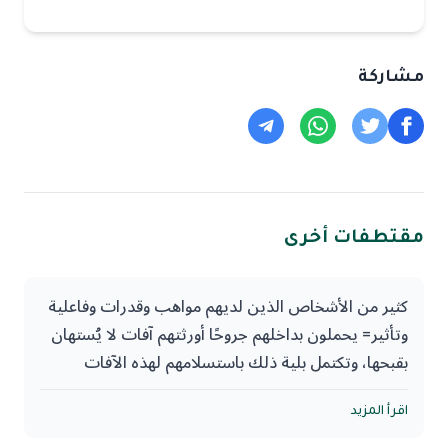
مشاركة
مقتطفات أخرى
كثير من الأشخاص الذين لديهم مواهب وقدرات وفاعلية
وتأثير= يحملون بداخلهم جروحًا أورثتهم آفات لا يُستهان
بقبحها، وتكتمل بلية ذلك باستسلامهم لهذه الآفات
وسيطرتها على سلوكهم على نحو يؤذي أولئك الذين رفعوا
منازلهم لأجل مواهبهم.
اقرأ المزيد