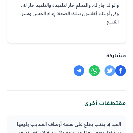
والوالد جار له، والمعلم جار لتلميذه والتلميذ جار له،
وكل أولئك يُقاسون بتلك الصفة: إبداء الحسن وستر
القبيح.
مشاركة
مقتطفات أخرى
العبد إذ يذنب يخلع على نفسه أوصاف المعايب يلومها
ويوبخها، وبعض هذا حق ينفع وكثير منه لا ينفع، ثم هو