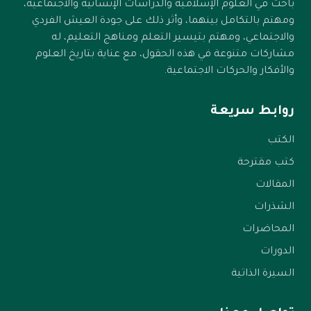
الإجمال في الطلب منزلة يُرجى أن يترقى لها العبد وفيها
باحث في العلوم الإسلامية والدراسات الإنسانية والاجتماعية،
ومهتم بالتكامل بينهما، وأثر ذلك على جودة العيش الفردي
يقل طلبه للتفاصيل الدنيوية ويتعلق بأدعية الوحي وما
والاجتماعي، ومهتم بتيسير التعلم ومناهج التعليم، له
فيها من قلة التفصيل للأسباب والأغراض، ويكل أمره إلى
مشاركات متنوعة في هذه الحقول، مع عناية بتاريخ العلوم
الله يكتب له الخير حيث شاء.
والأفكار والحركات الاجتماعية.
روابط سريعة
الكتب
كتب مقترحة
المقالات
الشذرات
المحاضرات
الدورات
السيرة الذاتية