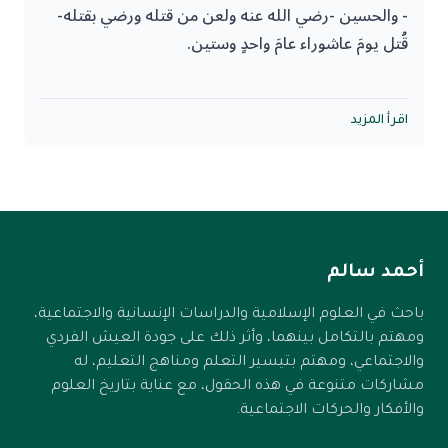
- والحسين -رضي الله عنه ولعن من قتله ورضي بقتله-
قُتل يومَ عاشوراء عامَ واحدٍ وستين.
ولو فرغ قلب الإنسان من هذا كله هل يُعقل أن يتزوج؟
- وأمَّا من قتل الحسين أو أعان على قتله أو رضِيَ بذلك
الجواب: لا يفرغ قلب الإنسان من ذلك كله إلا لو قُد قلبه
فعليه لعنة الله والملائكة والناس أجمعين، لا يَقبَل الله
اقرأ المزيد
من حجر أصم، لكن الإنسان عريض الدعوى، والشيطان
منه صرفًا ولا عدلا.
يحتال عليه، ونفسه تخدعه، فيقول بلسانه كلامًا هو من
جنس كلام المنافقين ليس تحته قلب ينبض بالصدق.
شيخ الإسلام ابن تيمية.
أحمد سالم
باحث في العلوم الإسلامية والدراسات الإنسانية والاجتماعية،
ومهتم بالتكامل بينهما، وأثر ذلك على جودة العيش الفردي
والاجتماعي، ومهتم بتيسير التعلم ومناهج التعليم، له
مشاركات متنوعة في هذه الحقول، مع عناية بتاريخ العلوم
والأفكار والحركات الاجتماعية.