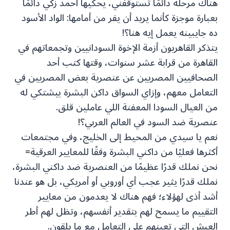
هناك مرحلة دائمًا تستوقفني، يحكيها أحمد زكي دائمًا
بعبارة موجزة كأنما يريد أن يفر من أمامها: الواد الأسود
ده جايبينه يعمل إيه هنا؟!
يتذكر القاهريون أزمة الإخوة السودانيين وتجمعاتهم في
القاهرة من قرابة عشر سنوات، وقتها كتب أحد
الصحافيين المصريين عن عنصرية بعض المصريين في
التعامل معهم، وإزاي السواق داكن البشرة بيشتكي له
من العيال السودا المعفنة اللي عاملين قلق.
عنصرية ضد السود في العالم العربي؟!
نعم يا سيدي من المحيط إلى الخليج، وفي مجتمعات
أكثرها فعليًا من داكني البشرة وفقًا للمعايير العرقية=
نحن نملك قدرًا عظيمًا من العنصرية ضد داكني البشرة،
نملك قدرًا يثير عجب أي أوروبي أو أمريكي، بل هو عندنا
أشد أذى لهؤلاء؛ فهم هناك لا يعدمون من معايير
التقييم ما يسمح لهم بتقدير أنفسهم، وتظل لهم أطر
العيش التي تعينهم على التعامل مع ما يلقون.