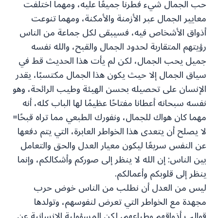
حب الجمال شيء فُطرنا جميعًا عليه، ومهما اختلفت
معايير الجمال عبر الأزمنة والأمكنة، ومهما تنوعت
أذواق الأشخاص فيه، فسيبقى لكل جماعة من الناس
رؤيتهم المتقاربة لحدود الجمال والقبح، والله نفسه
جميل يحب الجمال، لكن لم يأت هذا الحديث قط في
سياق الجمال إلا حيث يكون هذا الجمال مكتسبًا، يقدر
الإنسان على تحصيله بحسن الهيئة وطيب الرائحة، وهو
نفسه سبحانه أعطانا مفتاحًا عظيمًا لها الباب كله، أنه
مهما كان هواك للجمال، ونفورك الطبعي مما تراه قبحًا=
لا يصلح أن يتعدى هذا الخواطر العابرة، التي يتم دفعها
عن النفس سريعًا ليكون معيار العدل والحق والتعامل
بين الناس: إن الله لا ينظر إلى صوركم وأشكالكم، وإنما
ينظر إلى قلوبكم وأعمالكم.
ليس من العدل أن نطلب من الناس خوض حرب
مجهدة مع الخواطر التي تعرض لنفوسهم، وتولدها
قوالب أذواقهم وطباعهم، لكن المسؤولية الإنسانية عن