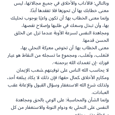
وبالتالي: فالآداب والأخلاق في جميع مجالاتها، ليس
معنى خطابك بها أن تحوزها فلا تفقدها أبدًا.
وإنما معنى الخطاب بها: أن تكون واعيًا بوجوب تحليك
بها، وأن تبذل وسعك في طلبها وإصلاح نقصها،
ومجاهدة النفس لسرعة الأوبة عندما تزل عن الخلق
الحسن قدمها.
معنى الخطاب بها: أن تخوض معركة التحلي بها،
فتَغلب، وتُغلب، ومجموع ما تسجله من النقاط هو عيار
فوزك -إن تغمدك الله برحمته-.
لا يحاسب الله الناس على توفيتهم ‍شعب ‍الإيمان
ومكارم الأخلاق ‍كمال حقها؛ فإن ذلك لا يكاد يبلغه أحد،
ولذلك شرع الله الاستغفار وسؤال القبول والإعانة عقب
العبادات.
وإنما الشأن والمحاسبة: على الوعي بالحق ومجاهدة
النفس على التحلي به ودوام التوبة والاستغفار من كل
سقطة وذنب ونقص.