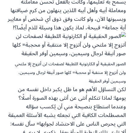
يسمح به تعليمها، وكانت بالفعل تحسن معاملته
ومعاملة أبيه وأهل أبيه اللذين ينهلون من كرم ضيافتها
ويسبونها الآن، ولو كانت وفق ذوق أي شخص أو معايير
أية جماعة= قبيحة، لماذ يكون هذا وسيلة للذم أيضًا؟!
الصور الحقيقية أو الكارتونية اللطيفة لصفحات لن أتزوج إلا ملتحي
ولن أتزوج إلا منتقبة أو محجبة= كلها صور أنيقة لرجال وسيمين،
وسيمين أوفر الحقيقة
لكن التساؤل الأهم هو ما ظل يكبر داخل نفسه من
يومها: لماذا تتكلم أنثى عن أنثى بهذه الصورة أصلًا؟
وعندما استطاع بنصيحة مني أن يُكسب سؤاله
المصطلحات الكافية التي تجعله يشبه الأسئلة العميقة
التي يحرص الناس على الاحتشاد لجوابها= سأل نفسه:
ألا تليق تلك النظرة للمرأة بعقل ذكوري لا يرى في