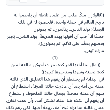
((قالوا: إن ملكًا طلب من علماء بلاطه أن يلخصوا له
تاريخ العالم في جملة واحدة، فلخصوه له في تلك
الجملة: يولد الناس.. يتألمون، ثم يموتون.
حسنًا أنا أحب أن أقولها بهذه الطريقة: يولد الناس.. يُجبر
بعضهم بعضًا على الألم، ثم يموتون)).
مارك توين.
(1)
– ((أمال لما أختها قمر كده، مرات أخوكي طالعة لمين
كده: تخينة وسودا ومناخيرها كبيرة)).
في البداية لم يستطع أن يفهم هذا التعليق الذي قالته
عمته عن أمه بعد أن غادرت خالته الغرفة، استطاع أن
يفهم أن عمته معجبة بجمال خالته الملحوظ، واستطاع
أن يفهم أن الكلام هنا انتقاد لشكل أمه، وأن عمته تقارن
جمال خالته بما تراه قبح أمه، زوجة أخيها، لكن رغم ذلك