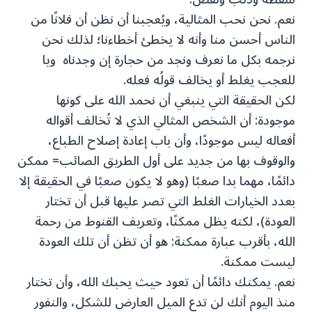
نعم. نحن نحب المثالية، ويُعجبنا أن نظن أن فلانًا من
الناس أحسن منا وأنه لا يخطئ أخطاءنا؛ لذلك نحن
نرجمه بكل ما نعرف ونجد من حجارة إن وجدناه ويا
للعجب يغلط أو يخالف قولُه فعله.
لكن الحقيقة التي ينبغي أن نحمد الله على كونها
موجودة: أن الشخص المثالي الذي لا تُخالف أقواله
أفعاله ليس موجودًا، وأن باب إعادة إصلاح الطباع،
والوقوف بها من جديد على أول الطريق الصائب= ممكن
دائمًا، مهما بدا صعبًا (وهو لا يكون صعبًا في الحقيقة إلا
بعدد الخيارات الغلط التي تصر عليها قبل أن تختار
العودة)، لكنه يظل ممكنًا، وتعريف القنوط من رحمة
الله، بأقرب عبارة ممكنة: هو أن تظن أن تلك العودة
ليست ممكنة.
نعم. يمكنك دائمًا أن تعود حيث يحبك الله، وأن تختار
منذ اليوم أنك لن تدع الميل العارض للشكل، والنفور