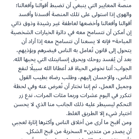
منصة المعايير التي ينبغي أن تضبط أقوالنا وأفعالنا؛
والهوى إذا استولى على تلك المنصة أفسدنا وأفسد
أقوالنا وأفعالنا وأخضعها لعاطفة غير رشيدة وذوق ذاتي
إن أمكن أن نتسامح معه في دائرة الخيارات الشخصية
المباحة= فإنه لا يسعنا أن نتسامح معه إذا أراد أن
يتحول إلى قانون تُعامل به الناس فيضرهم ويؤذيهم،
بعد أن يُفسد روحك ويحرق إنسانيتك التي يحبها الله.
الجواب: أننا نخوض الحياة قد أعطانا الله سبيلًا لنفع
الناس، والإحسان إليهم، وطلب رضاه بطيب القول
وجميل العمل، ثم إننا نختار أن نُعرض عنه وفي لحظة
تتكرر في اليوم عشرات وربما مئات المرات، ندع زر
التحكم ليسيطر عليه ذلك الجانب منا الذي لا يحسن
اختيار شيء إلا الطريق الغلط.
ومن أقبح ما أرى من أخلاق الناس وأكثرها إثارة لعجبي
أن يصدر من متدين= السخرية من قبح الشكل.