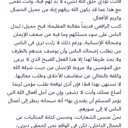
فأنت تؤذي خلق الله لشيء لا يد لهم فيه، وأنت تعمى
مع هذا عما قد يكون الله رزقهم إياه من جميل الخصال
وكريم الأفعال.
كتب الرافعي قديماً مقالته العظيمة: قبح جميل؛ ليدل
الناس على سوء مسلكهم وما فيه من ضعف الإيمان
وضحالة الإنسانية، ورغم ذلك لا زلت ترى في الناس
من يطلب إضحاك الناس وأن يوصف عندهم بالظرف
ولا يجد طريقا لهذا إلا هذا الفعل القبيح الذي لا يرعى
حق المؤمنين ولا مروءة الإنسان من حيث شرفه الله
وكلفه بالتعالي عن سفاسف الأخلاق وطلب معاليها.
لا تستهن بهذا قط؛ فإن أذى توقعه بقلب مؤمن لربما
أضاع عملك وأنت لا تشعر، وإن من أجل أفعال الله التي
يؤمر المسلم أن يقتدي بها= أنه سبحانه ينظر إلى أعمال
الناس لا إلى صورهم.
نحنُ نحسن الشعارات، ونحسن كتابة المثاليات عن
الجمال الداخلي، لكن في الواقع نحن كحمقى ديزني،