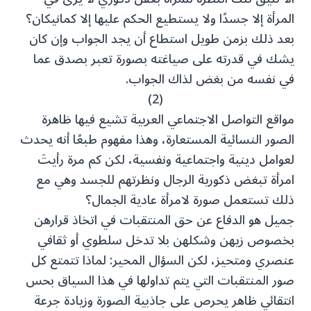
المرأة إلا جسدًا ولا يستطيع الحكم عليها إلا كمانيكان؟
بعد ذلك بزمن طويل استطاع أن يجد الجواب وإن كان
يشك في قدرته على صياغته بصورة تعبر بصدق عما
في نفسه من بغض لذاك الجواب.
(2)
مواقع التواصل الاجتماعي العربية تشيع فيها ظاهرة
الصور النسائية المستعارة، وهذا مفهوم طبعًا أنه يحدث
لعوامل دينية واجتماعية ونفسية، لكن كم مرة رأيتَ
امرأة تبغض ذكورية الرجال ونظرتهم للجسد وهي مع
ذلك تستعمل صورة لامرأة عادية الجمال؟
جميل هو الدفاع عن حق المنتقبات في اتخاذ قرارهن
بخصوص زيهن وشكلهن بلا تدخل سلطوي أو ثقافي
عنصري ومتحيز، لكن السؤال المحير: لماذا تتمتع كل
صور المنتقبات التي يتم تداولها في هذا السياق بحس
انتقائي ظاهر يحرص على جاذبية الصورة وزيادة جرعة