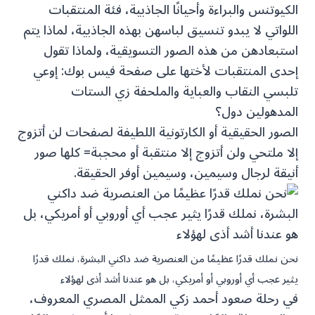
الكيوتنس والبراءة وأحيانًا الجاذبية، فئة المنتقبات
اللواتي لا يبدو تنسيق لباسهن بهذه الجاذبية، لماذا يتم
استبعادهن من هذه الصور التسويقية، ولماذا تقول
إحدى المنتقبات لأختها على صفحة فيس بوك: إوعي
تلبسي النقاب والعباية والملحفة زي الستات
المدهولين دول؟
الصور الحقيقية أو الكارتونية اللطيفة لصفحات لن أتزوج
إلا ملتحي ولن أتزوج إلا منتقبة أو محجبة= كلها صور
أنيقة لرجال وسيمين، وسيمين أوفر الحقيقة.
نحن نملك قدرًا عظيمًا من العنصرية ضد داكني البشرة، نملك قدرًا
يثير عجب أي أوروبي أو أمريكي، بل هو عندنا أشد أذى لهؤلاء
في رحلة صعود أحمد زكي الممثل المصري المعروف،