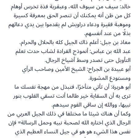
خالد: سيف من سيوف الله، وعبقرية فذة تخرس أوهام
كل من ظن أنه يمكنك أن تنصر الحق بمعرفة كسيرة
وموهبة فقيرة ودعاء دراويش لم يقدموا بين يدي دعائهم
بذلًا من عند أنفسهم.
معاذ بن جبل: أعلم ذاك الجيل كله بالحلال والحرام.
عبد الله بن عباس: أنموذج الفرادة لشاب حدث تعلم
التأويل حتى تصدر وسط أشياخ الرجال.
أبو عبيدة بن الجراح: الشيخ الأمين وصاحب الرأي
ومستودع المشورة.
أبو هريرة: أن تأتي متأخرًا، فتبذل من مهجة نفسك ما
ترى به أن السقاية خير طالما أنت تسقي القلوب بنور
نبيها، ووالله إن ساقي القوم سيدهم.
وكما أن هناك شيئا ما مختلفا في ذلك الجيل العربي من
الرجال الذي اختاره الله لصحبة نبيه وحمل الرسالة= فإن
نفس هذا الشيء هو هو في جيل النساء العظيم الذي