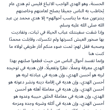
الحسنة، وهو الهدي الواجب الاتباع فليس ثم هدي عام
يُخاطب به الناس جميعًا يصلح لعامتهم وخاصتهم
ينتزعون منه ما يناسب أحوالهم= إلا هدي محمد بن عبد
الله صلى الله عليه وسلم.
وإذا شقت سفينتك عباب الحياة في ثبات، وتفاديت
بها صخور العيش كسرتها ولم تكسرك، وقابلت محمدًا
وصحبه فقل لهم: ثمت ضوء منكم أنار طريقي لولاه ما
كنت هنا
وإنما تفسد أحوال الناس من حيث قطعوا صلتهم بهذا
الهدي معرفة وعملًا، نظرًا وتفعيلًا، فإن هديه في توحيده
لربه هو أحسن الهدي، وإن هديه في عبادته لربه هو
أحسن الهدي، وإن هديه في إقامة دينه ونشر دعوته هو
أحسن الهدي، وإن هديه في معاملة أهله هو أحسن
الهدي، وإن هديه في معاملة الخلق حبيبه وعدوه هو
أحسن الهدي، وإن هديه في أكله وشربه وجده ومزحه