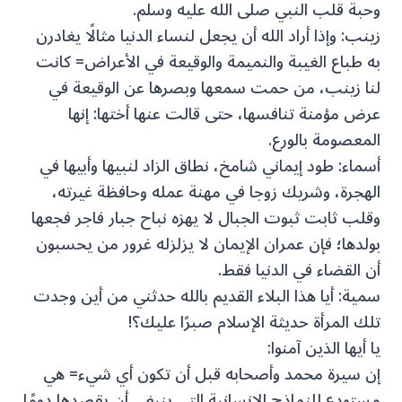
وحبة قلب النبي صلى الله عليه وسلم.
زينب: وإذا أراد الله أن يجعل لنساء الدنيا مثالًا يغادرن
به طباع الغيبة والنميمة والوقيعة في الأعراض= كانت
لنا زينب، من حمت سمعها وبصرها عن الوقيعة في
عرض مؤمنة تنافسها، حتى قالت عنها أختها: إنها
المعصومة بالورع.
أسماء: طود إيماني شامخ، نطاق الزاد لنبيها وأبيها في
الهجرة، وشريك زوجا في مهنة عمله وحافظة غيرته،
وقلب ثابت ثبوت الجبال لا يهزه نباح جبار فاجر فجعها
بولدها؛ فإن عمران الإيمان لا يزلزله غرور من يحسبون
أن القضاء في الدنيا فقط.
سمية: أيا هذا البلاء القديم بالله حدثني من أين وجدت
تلك المرأة حديثة الإسلام صبرًا عليك؟!
يا أيها الذين آمنوا:
إن سيرة محمد وأصحابه قبل أن تكون أي شيء= هي
مستودع للنماذج الإنسانية التي ينبغي أن يقصدها دومًا