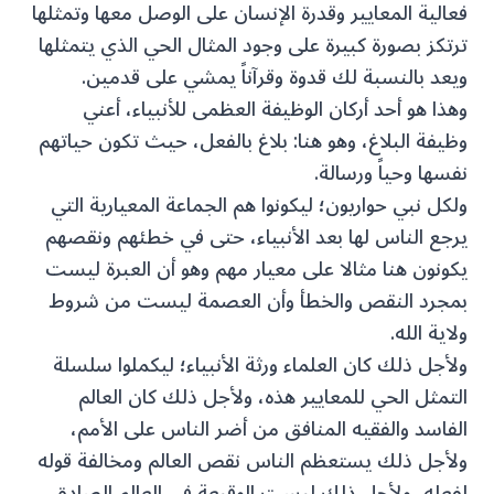
فعالية المعايير وقدرة الإنسان على الوصل معها وتمثلها
ترتكز بصورة كبيرة على وجود المثال الحي الذي يتمثلها
ويعد بالنسبة لك قدوة وقرآناً يمشي على قدمين.
وهذا هو أحد أركان الوظيفة العظمى للأنبياء، أعني
وظيفة البلاغ، وهو هنا: بلاغ بالفعل، حيث تكون حياتهم
نفسها وحياً ورسالة.
ولكل نبي حواريون؛ ليكونوا هم الجماعة المعيارية التي
يرجع الناس لها بعد الأنبياء، حتى في خطئهم ونقصهم
يكونون هنا مثالا على معيار مهم وهو أن العبرة ليست
بمجرد النقص والخطأ وأن العصمة ليست من شروط
ولاية الله.
ولأجل ذلك كان العلماء ورثة الأنبياء؛ ليكملوا سلسلة
التمثل الحي للمعايير هذه، ولأجل ذلك كان العالم
الفاسد والفقيه المنافق من أضر الناس على الأمم،
ولأجل ذلك يستعظم الناس نقص العالم ومخالفة قوله
لفعله، ولأجل ذلك ليست الوقيعة في العالم الصادق