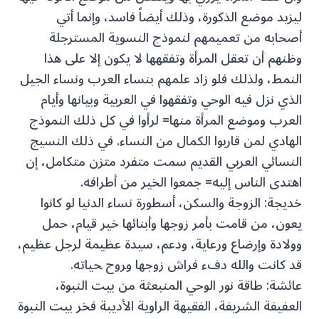
ليزيد موضع الذكورة، وذلك أيضاً فاسد، وإنما أتي
أصحابه من تعميمهم لنموذج النسوية المسترجلة
وظنهم أن تعقل المرأة وتفقهها لا يكون إلا على هذا
النمط، ولذلك فلو زاد علمهم بنساء العرب ونساء الجيل
الذي نزل فيه الوحي وتفقهوا في العربية وبيانها وأيام
العرب وموضع المرأة منها= لرأوا في كل ذلك النموذج
الهادي لمن قاربوا الكمال من النساء. في ذلك النسيج
النسائي العربي القديم سمت متفرد متزن متكامل، إن
اهتدى الناس إليه= جمعوا الخير من أطرافه.
خديجة: الزوجة والسكن، أسطورة نساء الدنيا لو كانوا
يعون، من قامت بأمر زوجها وأبنائها خير قيام، حمل
وولادة وإرضاع ورعاية، ودعم، سيدة عظيمة لرجل عظيم،
قد كانت والله دفء فراش زوجها و‍روح ‍حياته.
عائشة: طاقة نور الوحي المنبعثة من بيت النبوة،
العفيفة الشريفة، الفقيهة الراوية الأديبة فخر بيت النبوة