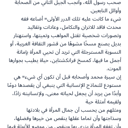
صحب رسول الله، وأنجب الجيل الثاني من الصحابة
وأوائل التابعين.
شيء ما كانت عليه تلك الدرر الأولى= أضاعه فقه
محدث فاقد للاتزان والتكامل، وعادات وتقاليد
وتصورات شخصية تقتل المواهب وتميتها، واستهتار
بديل يصنع مسخًا مشوهًا من قشور الثقافة الغربية، أو
النسوية المسترجلة التي تريد أن تحيي المرأة بإماتة
أجمل ما فيها، كمسخ فرانكشتاين، حياة يطيب بجوارها
الموت.
إن سيرة محمد وأصحابه قبل أن تكون أي شيء= هي
مستودع للنماذج الإنسانية التي ينبغي أن يقصدها دومًا
وأبدًا من يريد أن يجعل لحياته معنى، ولإنسانيته زادًا،
ولقيمه أمثلة حية
ومثلهم من يحسب أن جمال المرأة في بلادتها
وسذاجتها وأن تماما عقلها ينقص من خيرها وفضلها،
وأن تفقه المرأة يزري بها وينقص من موضع الأنوثة فيها