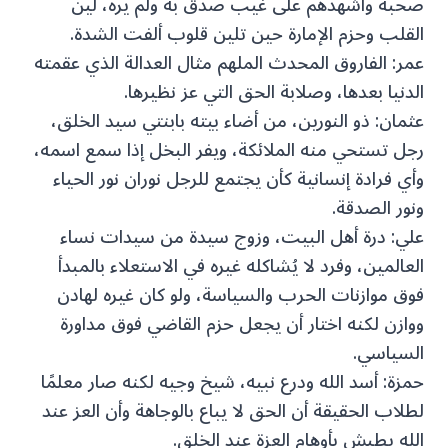
صحبة وأشهدهم على غيب صدق به ولم يره، لين
القلب وحزم الإمارة حين تلين قلوب ألفت الشدة.
عمر: الفاروق المحدث الملهم مثال العدالة الذي عقمته
الدنيا بعدها، وصلابة الحق التي عز نظيرها.
عثمان: ذو النورين، من أضاء بيته بابنتي سيد الخلق،
رجل تستحي منه الملائكة، ويفر البخل إذا سمع اسمه،
وأي فرادة إنسانية كأن يجتمع للرجل نوران نور الحياء
ونور الصدقة.
علي: درة أهل البيت، وزوج سيدة من سيدات نساء
العالمين، وفرد لا يُشاكله غيره في الاستعلاء بالمبدأ
فوق موازنات الحرب والسياسة، ولو كان غيره لهادن
ووازن لكنه اختار أن يجعل حزم القاضي فوق مداورة
السياسي.
حمزة: أسد الله ودرع نبيه، شيخ وجيه لكنه صار معلمًا
لطلاب الحقيقة أن الحق لا يباع بالوجاهة وأن العز عند
الله يطيش بأوهام العزة عند الخلق.