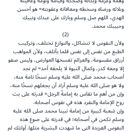
وهمه وعزمه وبكائه وضحكه وقيامه ونومه وعافيته
وبلائه ورضاه وسخطه ومعافاته وعقوبته= هو أحسن
الهدي، اللهم صل وسلم وبارك على عبدك ونبيك
وحبيبك محمد.
(2)
ولأن النفوس لا تتشاكل، والنوازع تختلف، وتركيب
الطبع من نفس إلى نفس قلما يأتلف، ولأن المواهب
أرزاق مقسومة، والعزائم تفسخها العوارض، وليس صفو
إلا ومعه كدر، وكمال النبوة لا يلحقه أحد= لم نجد
أصحاب محمد صلى الله عليه وسلم نسخًا تامة منه،
ولا هو صلى الله عليه وسلم أراد أن يجعلهم نسخًا منه،
وإن من أهم ما تقاس به إمامةُ الرجل= قدرته على بث
روح الإمامة والتفرد هذه في نفوس أصحابه.
وإن شعبة كبيرة من إمامة نبينا محمد صلى الله عليه
وسلم تكمن في أصحابه؛ في قدرته على صوغ هذه
النفوس الفريدة التي ما شهدت البشرية مثلها. أولئك لم