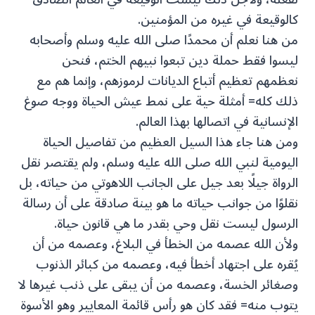
كالوقيعة في غيره من المؤمنين.
من هنا نعلم أن محمدًا صلى الله عليه وسلم وأصحابه
ليسوا فقط حملة دين تبعوا نبيهم الختم، فنحن
نعظمهم تعظيم أتباع الديانات لرموزهم، وإنما هم مع
ذلك كله= أمثلة حية على نمط عيش الحياة ووجه صوغ
الإنسانية في اتصالها بهذا العالم.
ومن هنا جاء هذا السيل العظيم من تفاصيل الحياة
اليومية لنبي الله صلى الله عليه وسلم، ولم يقتصر نقل
الرواة جيلًا بعد جيل على الجانب اللاهوتي من حياته، بل
نقلوًا من جوانب حياته ما هو بينة صادقة على أن رسالة
الرسول ليست نقل وحي بقدر ما هي قانون حياة.
ولأن الله عصمه من الخطأ في البلاغ، وعصمه من أن
يُقره على اجتهاد أخطأ فيه، وعصمه من كبائر الذنوب
وصغائر الخسة، وعصمه من أن يبقى على ذنب غيرها لا
يتوب منه= فقد كان هو رأس قائمة المعايير وهو الأسوة