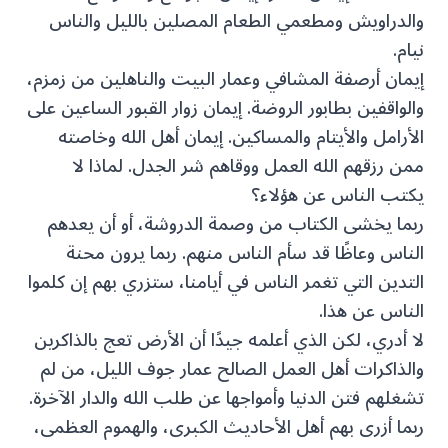
والدراويش ومطعمي الطعام المصلين بالليل والناس
نيام.
إيمان أرصفة المشافي وعمار البيت والناهلين من زمزم،
والواقفين بطابور الروضة. إيمان زوار القبور الساعين على
الأرامل والأيتام والمساكين. إيمان أهل الله وخاصته
ممن رزقهم الله العمل ووقاهم شر الجدل. لماذا لا
يكتب الناس عن هؤلاء؟
ربما يخشى الكتاب من وصمة الدروشة، أو أن يعدهم
الناس وعاظًا قد سأم الناس منهم. ربما يرون محنة
التدين التي تغمر الناس في أيامنا، ستزري بهم إن كلموا
الناس عن هذا.
لا أدري، لكن الذي أعلمه جيدًا أن الأرض تعج بالذاكرين
والذاكرات أهل العمل الصالح عمار جوف الليل، من لم
تشغلهم فتن الدنيا وأمواجها عن طلب الله والدار الآخرة.
ربما أزرى بهم أهل الأحاديث الكبرى، والهموم العظمى،