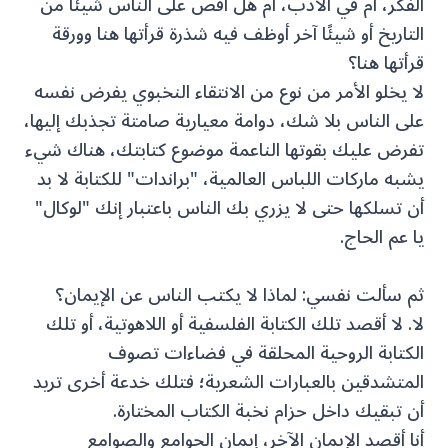
الفكر، أم في الأدب، أم هل أقص على الناس شيئًا من
التاريخ أو شيئًا آخر أوظف فيه شذرة قرأتها هنا وورقة
قرأتها هنا؟
لا يخلو الأمر من نوع من الانتقاء النخبوي يفرض نفسه
على الناس بلا شك، دوامة معيارية صامتة تجذبك إليها،
تفرض عليك بقوتها الناعمة موضوع كتابتك، هناك شيء
يشبه ماركات اللباس العالمية، "براندات" للكتابة لا بد
أن تسلكها حتى لا يزري بك الناس باعتبار إنك "لوكال"
يا عم الحاج.
ثم سألت نفسي: لماذا لا يكتب الناس عن الإيمان؟
لا. لا أقصد تلك الكتابة الفلسفية أو اللاهوتية، أو تلك
الكتابة الروحية المحلقة في فضاءات تصوف
المتشدقين بالعبارات الشعرية؛ فتلك خدعة أخرى تريد
أن تبقيك داخل حزام نخبة الكتاب المختارة.
أنا أقصد الإيمان الآخر، إيمان الجوامع والصوامع