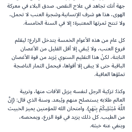
جهة أنك تجاهد في علاج النقص. صدق البلاء في معركة
الهوى، هذا هو شرف الإنسانية.وشجرة العنب لا تحمل،
ولا تنتج ثمرتها المعتبرة؛ إلا في السنة الخامسة.
كل عام من هذه الأعوام الخمسة يتدخل الزارع؛ ليقلم
فروع العنب، ولا يُبقي إلا أقل القليل من الأغصان
النابتة، لكنْ هذا التقليم السنوي يَزيد من قوة الأغصان
الباقية حتى لا يبقى إلا أقواها، فيحمل الثمار الناضجة
تملؤها العافية.
وكذا: تزكية الرجل لنفسه يزيل الآفات منها، وتربية
العالم طلابه يستصلح منهم ويُبعد. وسنة الذي قال: {إِنَّ
اللَّهَ مُبْتَلِيكُمْ بِنَهَرٍ}. وامتحان الله للمؤمنين يميز الخبيث
من الطيب. كل ذلك يزيد في قوة الزرع، ويمحصه،
وينفي عنه خبثه.