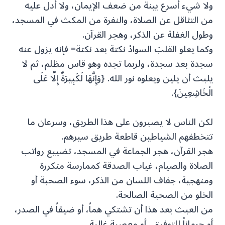
ولا شيء أسرع بينة من ضعف الإيمان، ولا أدل عليه
من التثاقل عن الصلاة، والنفرة من المكث في المسجد،
وطول الغفلة عن الذكر، وهجر القرآن.
وكما يعلو القلبَ السوادُ نكتة بعد نكتة= فإنه يزول عنه
سجدة بعد سجدة، ولربما تجده وهو قاس مظلم، ثم لا
يلبث أن يلين ويعلوه نور الله. {وَإِنَّهَا لَكَبِيرَةٌ إِلَّا عَلَى
الْخَاشِعِينَ}.
لكن الناس لا يصبرون على هذا الطريق، وسرعان ما
تتخطفهم الشياطين قاطعة طريق سيرهم.
هجر القرآن، هجر الجماعة في المسجد، تضييع رواتب
الصلاة والصيام، غياب الصدقة كممارسة متكررة
ومنهجية، جفاف اللسان من الذكر، سوء الصحبة أو
الخلو من الصحبة الصالحة.
من العبث بعد هذا أن تشتكي هماً، أو ضيقاً في الصدر،
أو حرماناً للتوفيق، أو معصية غالبة.