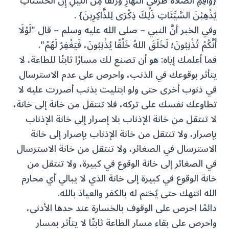
{وَأَقِمِ الصَّلَاةَ طَرَفَيِ النَّهَارِ وَزُلَفًا مِنَ اللَّيْلِ إِنَّ الْحَسَنَاتِ
يُذْهِبْنَ السَّيِّئَاتِ ذَلِكَ ذِكْرَى لِلذَّاكِرِينَ} .
وفي الخبر أنَّ النبي – صلى الله عليه وسلم – قال "لَوْلَا
أَنَّكُمْ تُذْنِبُونَ؛ لَخَلَقَ اللهُ خَلْقًا يُذْنِبُونَ، فَيَغْفِرُ لَهُمْ".
فما أعلمك إياه: هو أن تصنع لك مسارًا ثابتًا للطاعة، لا
يتأثر بوقوعك في الذنب، واحرص على عدم الاسترسال
في ذنوب أخرى حتى ولو ابتليت بذنب أصررت عليه لا
تطاوعك نفسك على تركه، فلا تنتقل من خانة إلى خانة،
لا تنتقل من خانة الإذناب بلا إصرار إلى خانة الإذناب
بإصرار، ولا تنتقل من خانة الإذناب بإصرار إلى خانة
الاسترسال في الصغائر، ولا تنتقل من خانة الاسترسال
في الصغائر إلى خانة الوقوع في كبيرة، ولا تنتقل من
خانة الوقوع في كبيرة إلى خانة الذي لا يبالي أي محارم
الله انتهك حتى يُختم له بالكفر والعياذ بالله.
دائمًا احرص على الوقوف بالخسارة عند حدها الأدنى،
واحرص على بقاء مسار الطاعة ثابتًا لا يتأثر بمسار