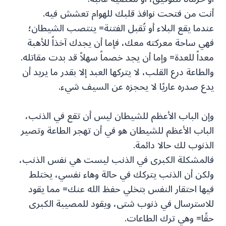
أنت من فتحت نوافذ قلبك للهوام تعشش فيه.
عندما يقع البلاء أو تُقبل الفتنة= ينتصب الشيطان؛
فهي ساحة معركته معك، فإما أن يجدك آخذاً للأهبة
معداً للعدة= وإما أن يجد خصماً سهلاً قد بدت مقاتله.
والطاعة درع القلب، لا يتركها العبد إلا بقدر ما يريد أن
يدع صدره عاريًا لا يحجزه عن السيف شيء.
وإن الباب الأعظم للشيطان ليس أن تقع في الذنب،
الباب الأعظم للشيطان هو في أن تهجر الطاعة وتصير
الذنوب لك حالا دائمة.
فالمشكلة الكبرى في الذنب ليست هي نفس الذنب،
ولكن أن الذنب يتركك في حالة وهاء نفسي، يختلط
فيها احتقار النفس بتخلي حفظ الله عنك= مما يقود
للاسترسال في ذنوب شتى، ويقود للمصيبة الكبرى
حقًا= وهي ترك الطاعات.