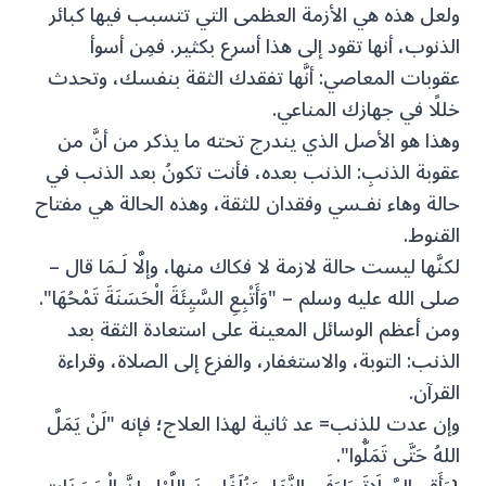
ولعل هذه هي الأزمة العظمى التي تتسبب فيها كبائر
الذنوب، أنها تقود إلى هذا أسرع بكثير. فمِن أسوأ
عقوبات المعاصي: أنَّها تفقدك الثقة بنفسك، وتحدث
خللًا في جهازك المناعي.
وهذا هو الأصل الذي يندرج تحته ما يذكر من أنَّ من
عقوبة الذنبِ: الذنب بعده، فأنت تكونُ بعد الذنب في
حالة وهاء نفـسي وفقدان للثقة، وهذه الحالة هي مفتاح
القنوط.
لكنَّها ليست حالة لازمة لا فكاك منها، وإلَّا لَـمَا قال –
صلى الله عليه وسلم – "وَأَتْبِعِ السَّيِئَةَ الْحَسَنَةَ تَمْحُهَا".
ومن أعظم الوسائل المعينة على استعادة الثقة بعد
الذنب: التوبة، والاستغفار، والفزع إلى الصلاة، وقراءة
القرآن.
وإن عدت للذنب= عد ثانية لهذا العلاج؛ فإنه "لَنْ يَمَلَّ
اللهُ حَتَّى تَمَلُّوا".