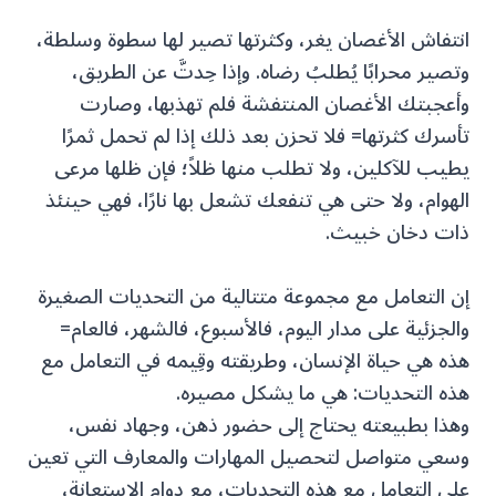
انتفاش الأغصان يغر، وكثرتها تصير لها سطوة وسلطة،
وتصير محرابًا يُطلبُ رضاه. وإذا حِدتَّ عن الطريق،
وأعجبتك الأغصان المنتفشة فلم تهذبها، وصارت
تأسرك كثرتها= فلا تحزن بعد ذلك إذا لم تحمل ثمرًا
يطيب للآكلين، ولا تطلب منها ظلاً؛ فإن ظلها مرعى
الهوام، ولا حتى هي تنفعك تشعل بها نارًا، فهي حينئذ
ذات دخان خبيث.
إن التعامل مع مجموعة متتالية من التحديات الصغيرة
والجزئية على مدار اليوم، فالأسبوع، فالشهر، فالعام=
هذه هي حياة الإنسان، وطريقته وقِيمه في التعامل مع
هذه التحديات: هي ما يشكل مصيره.
وهذا بطبيعته يحتاج إلى حضور ذهن، وجهاد نفس،
وسعي متواصل لتحصيل المهارات والمعارف التي تعين
على التعامل مع هذه التحديات، مع دوام الاستعانة،