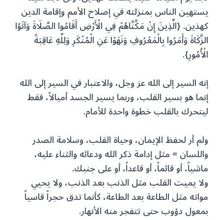
يستهين الناس بمنزلته في إصلاح الأمم وإقامة الدين
كهذين. {الَّذِينَ إِنْ مَكَّنَّاهُمْ فِي الْأَرْضِ أَقَامُوا الصَّلَاةَ وَآتَوُا
الزَّكَاةَ وَأَمَرُوا بِالْمَعْرُوفِ وَنَهَوْا عَنِ الْمُنْكَرِ وَلِلَّهِ عَاقِبَةُ
الْأُمُورِ}.
إنه السير إلى الله عز وجل، والاعتبار في السير إلى الله
إنما هو بسير القلب، وربما يسير الجسد أميالاً، فقط
ليتحرك بالقلب خطوة واحدة للأمام.
ولم أر لحفظ الإيمان، وحياة القلب، وسلامة الصدر
واللسان = مثل إدامة ذكر الله ودعائه والثناء عليه،
ماشياً، أو قائماً، أو قاعداً، أو على جنبك.
ولا يميت القلب مثل الذنب بعد الذنب، ولا يحيي
مواته مثل الطاعة بعد الطاعة، كأنما تدق حجراً قاسياً
بمعول دؤوب حتى تتفجر منه الأنهار.