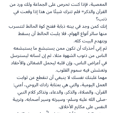
المعصية، فإذا كنت تحرص على الجماعة ولك ورد من
القرآن والذكر= فلم تترك شيئًا من هذا إذا وقعت في
ذنب؟
إنك كمن وجد في بيته ذبابة ففتح كوة الحائط لتتسرب
منها سائر أنواع الهوام، فلا يلبث الحائط أن يسقط
ويتهدم البيت كله.
ثم إني أحذرك أن تكون ممن يستبشع ما يستبشعه
الناس من ذنوب الشهوة مثلا، ثم إن لسانه ليسترسل
في أعراض الناس، وإن قلبه ليحمل الضغائن والأحقاد
وتعشش فيه سموم القلوب.
مهما غلبتك نفسك لا ينبغي أن تنقطع عن ثوابت
العمل اليومية، والتي هي بمثابة زادك الروحي، أعني:
القرآن، والصلاة، والذكر، والدعاء، وتذاكر كلام النبي
-صلى الله عليه وسلم- وسيرته وسير أصحابه، وتربية
النفس على مكارم الأخلاق.