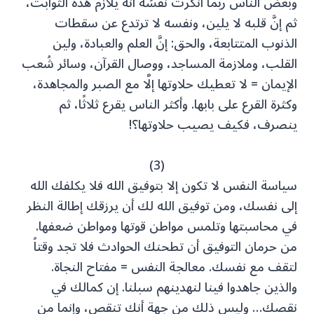
وبعض الناس ربما أنكرت نفسُه أنَّه يلازم هذه الثوابت،
ثم إنَّ قلبه لا يلين، ونفسه لا ترتدع عن سقطات
الذنوب المتتابعة، والحق: إنَّ العلم والعبادة، ولين
القلب، وملازمة المساجد، ووصال القرآن، وسائر شُعب
الإيمان = لا تعطيك حلاوتها إلَّا مع الصبر والمجاهدة،
وكثرة القرع على بابها. وأكثر الناس يقرع ثلاثًا، ثم
ينصرف، فكيف يصيب حلاوتها؟!
(3)
سياسة النفس لا تكون إلا بتوفيق الله فلا يكلفك الله
إلى نفسك، ومن توفيق الله لك أن يرزقك إطالة النظر
في محاسبتها وتلمس مواطن قوتها ومواطن ضعفها.
من حرمان التوفيق أن تطحنك الحوادث فلا تجد وقتاً
لتقف مع نفسك. معالجة النفس = مفتاح النجاة.
والذين جاهدوا فينا لنهدينهم سبلنا. إن كمالك في
نقصك… وليس ذلك من جهة أنك تنقص، وإنما من