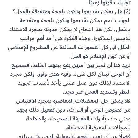
تجليات قوتها زمنيًا.
(2) هل يمكن تقديمها وتكون ناجحة ومتفوقة بالفعل؟
الجواب: نعم يمكن تقديمها وتكون ناجحة ومتقدمة
بالفعل، لكن هذا النجاح لا يمكن حدوثه بمجرد الاستناد
للأسس المذكورة، وهذه الفكرة هي أحد أهم جوانب
الخلل في كل التصورات السائدة عن المشروع الإسلامي
أو عن كون الإسلام هو الحل.
نريد هنا أن نميز بين أمرين يقع بينهما الخلط، فصحيح
أن الوحي تبيان لكل شيء، وفيه هدى ونور، ولكن مجرد
الاستناد لذلك دون عمل علمي يأخذ بأسباب تجويد
النظر وتسديد العمل غير مجد.
فلا يمكن حل المعضلات المعاصرة بمجرد الاقتباس
من نصوص الوحي أو التراث، دون تفعيل ذلك بجهد
بحثي جاد، بأدوات المعرفة الصحيحة، والملائمة
للمجالات المعرفية المختلفة.
فضلًا عن أن نفس الفهم لشمولية الوحي لا يستلزم