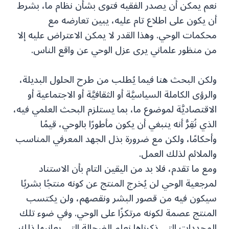
نعم يمكن أن يصدر الفقيه فتوى بشأن نظام ما، بشرط
أن يكون على اطلاع تام عليه، يبين تعارضه مع
محكمات الوحي. وهذا القدر لا يمكن الاعتراض عليه إلا
من منظور علماني يرى عزل الوحي عن واقع الناس.
ولكن البحث هنا فيما يُطلب من طرح الحلول البديلة،
والرؤى الكاملة السياسيَّة أو الثقافيَّة أو الاجتماعية أو
الاقتصاديَّة لموضوع ما، بما يستلزم البحث العلمي فيه،
الذي نُقِرُّ أنه ينبغي أن يكون مأطورًا بالوحي، قيمًا
وأحكامًا، ولكن مع ضرورة بذل الجهد المعرفي المناسب
والملائم لذلك العمل.
ومع ما تقدم، فلا بد من اليقين التام بأن الاستناد
لمرجعية الوحي لن يُخرج المنتج عن كونه منتجًا بشريًا
سيكون فيه من قصور البشر ونقصهم، ولن يكتسب
المنتج عصمة لكونه مرتكزًا على الوحي. وفي ضوء تلك
المحددات التي ذكرناها نعلم الضحالة التي يعانيها ذلك