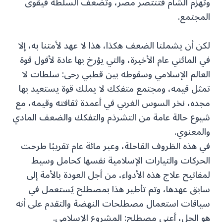
وتهزم الشام فتنتصر مصر، وتضعف السلطة فيقوى
المجتمع.
لكن أن يشملنا الضعف هكذا، هذا لا عهد لأمتنا به، إلا
في المائتي عام الأخيرة، والتي يؤرخ بها عادة لأفول قوة
العالم الإسلامي وسقوطه بين قطبي رحى: سلطات لا
تمثل قيمه، ومجتمع متفكك لا يملك قوة يستعيد بها
مجده، نخر السوس الغربي في أعمدة ثقافته وقيمه، مع
شيوع حالة عامة من التشرذم والتفكك والضعف المادي
والمعنوي.
في هذه الظروف القاحلة، وعبر مائة عام تقريبًا طرحت
الحركات والتيارات الإسلامية نفسها كحامل وسيط
لمفاتيح علاج هذه الأدواء، من أجل العودة بالأمة إلى
سابق عهدها، وتم تأطير هذا بمصطلح يُستعمل في
سياقات استعمال مصطلحات النهضة والتقدم على أنه
هو الحل، أعني مصطلح: المشروع الإسلامي.