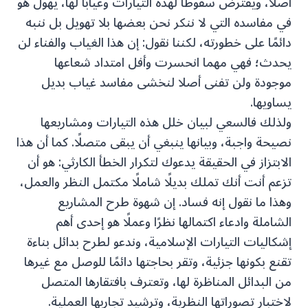
أصلا، ويفترض سقوطا لهذه التيارات وغيابًا لها، يهول هو
في مفاسده التي لا ننكر نحن بعضها بلا تهويل بل ننبه
دائمًا على خطورته، لكننا نقول: إن هذا الغياب والفناء لن
يحدث؛ فهي مهما انحسرت وأفل امتداد شعاعها
موجودة ولن تفنى أصلا لنخشى مفاسد غياب بديل
يساويها.
ولذلك فالسعي لبيان خلل هذه التيارات ومشاريعها
نصيحة واجبة، وبيانها ينبغي أن يبقى متصلًا. كما أن هذا
الابتزاز في الحقيقة يدعوك لتكرار الخطأ الكارثي: هو أن
تزعم أنت أنك تملك بديلًا شاملًا مكتمل النظر والعمل،
وهذا ما نقول إنه فساد. إن شهوة طرح المشاريع
الشاملة وادعاء اكتمالها نظرًا وعملًا هو إحدى أهم
إشكاليات التيارات الإسلامية، وندعو لطرح بدائل بناءة
تقنع بكونها جزئية، وتقر بحاجتها دائمًا للوصل مع غيرها
من البدائل المناظرة لها، وتعترف بافتقارها المتصل
لاختبار تصوراتها النظرية، وترشيد تجاربها العملية.