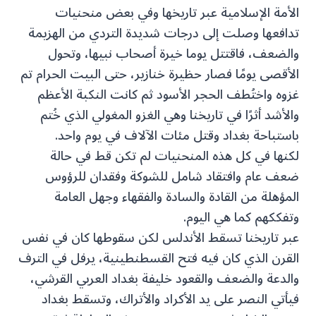
الأمة الإسلامية عبر تاريخها وفي بعض منحنيات
تدافعها وصلت إلى درجات شديدة التردي من الهزيمة
والضعف، فاقتتل يوما خيرة أصحاب نبيها، وتحول
الأقصى يومًا فصار حظيرة خنازير، حتى البيت الحرام تم
غزوه واختُطف الحجر الأسود ثم كانت النكبة الأعظم
والأشد أثرًا في تاريخنا وهي الغزو المغولي الذي خُتم
باستباحة بغداد وقتل مئات الآلاف في يوم واحد.
لكنها في كل هذه المنحنيات لم تكن قط في حالة
ضعف عام وافتقاد شامل للشوكة وفقدان للرؤوس
المؤهلة من القادة والسادة والفقهاء وجهل العامة
وتفككهم كما هي اليوم.
عبر تاريخنا تسقط الأندلس لكن سقوطها كان في نفس
القرن الذي كان فيه فتح القسطنطينية، يرفل في الترف
والدعة والضعف والقعود خليفة بغداد العربي القرشي،
فيأتي النصر على يد الأكراد والأتراك، وتسقط بغداد