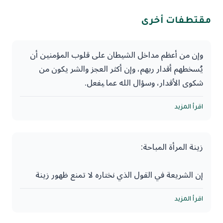
مقتطفات أخرى
وإن من أعظم مداخل الشيطان على قلوب المؤمنين أن
يُسخطهم أقدار ربهم، وإن أكثر العجز والشر يكون من
شكوى الأقدار، وسؤال الله عما ‍يفعل.
وأكثر تعلق الناس بتفسير فعل الله فساد، وإنما الذي
اقرأ المزيد
يكون في ميزانك يوم القيامة هو استجابتك للفعل
وتلقيك له تلقي العبد يبرأ من حوله وقوته، ويصبر في
زينة المرأة المباحة:
الضراء ويشكر في السراء ويستغفر الله إذا أحسن أو أساء.
إن الشريعة في القول الذي نختاره لا تمنع ظهور زينة
لا تخض لُجة الأقدار؛ فإن الله ملأ كتابه بابتلاءات وعذابات
المرأة ولا تمنع أن تكون لها زينة تلفت بدرجة ما، وإنما
ومقاتل الأنبياء والصالحين؛ ليخبرنا أن الدنيا لم تكن ولن
تأذن في ظهور زينة معينة ودرجة معينة من اللفت،
اقرأ المزيد
تكون جنة ودارًا للمكافأة.
وتمنع مما فوقها؛ لأن طريقة الشريعة فيما تتشوف له