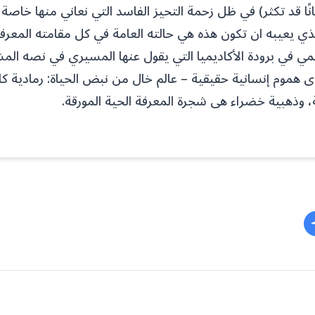
يانًا قد تكثر) في ظل زحمة التحيز الفاسد التي نعاني منها خاصة
الذي يعيبه ان تكون هذه هي حالته العامة في كل مقامته المعرفي
يمي في برودة الأكاديميا التي يقول عنها المسيري في نصه المش
ى هموم إنسانية حقيقية – عالم خال من نبض الحياة: رمادية ك
ة، وذهبية خضراء هى شجرة المعرفة الحية المورقة.