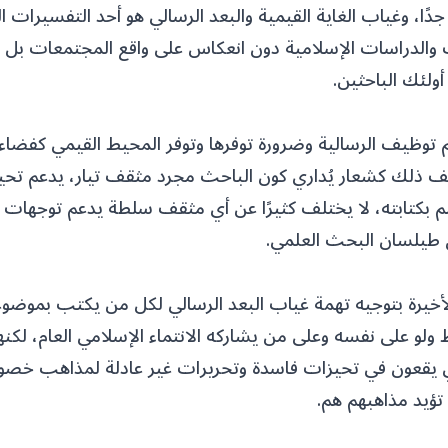
دًا، وغياب الغاية القيمية والبعد الرسالي هو أحد التفسيرات ا
والدراسات الإسلامية دون انعكاس على واقع المجتمعات بل 
ولئك الباحثين.
 توظيف الرسالية وضرورة توفرها وتوفر المحيط القيمي كفضا
ف ذلك كشعار يُداري كون الباحث مجرد مثقف تيار، يدعم تح
نظيم بكتابته، لا يختلف كثيرًا عن أي مثقف سلطة يدعم توجهات
طيلسان البحث العلمي.
الأخيرة بتوجيه تهمة غياب البعد الرسالي لكل من يكتب بموضو
ط ولو على نفسه وعلى من يشاركه الانتماء الإسلامي العام، لكن
 يقعون في تحيزات فاسدة وتحريرات غير عادلة لمذاهب خصو
تؤيد مذاهبهم هم.