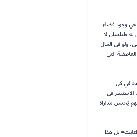
ة هي وجود فضاء
 له طيلسان لا
ي، ولو في الحال
لعاطفية التي
ده في كل
ث الاستشراقي
م يُحسن مداراة
لثابت= بل هذا