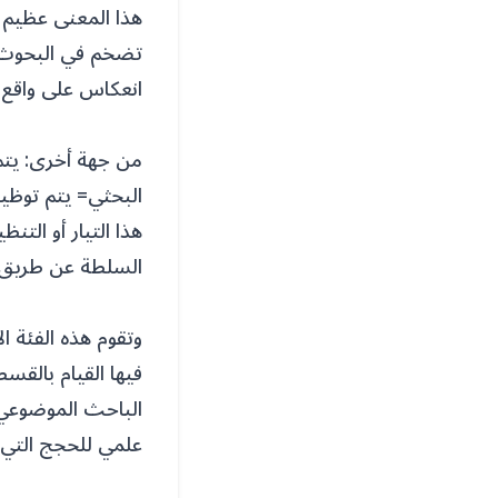
هذا المعنى عظيم ج
تضخم في البحوث 
انعكاس على واقع أ
من جهة أخرى: يتم
البحثي= يتم توظي
هذا التيار أو الت
السلطة عن طريق 
وتقوم هذه الفئة 
فيها القيام بالقس
الباحث الموضوعي
علمي للحجج التي 