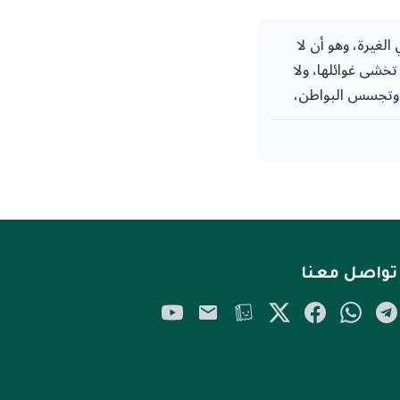
الغيرة، وهو أن لا
تخشى غوائلها، ولا
 وتجسس البواطن،
غضها الله عز وجل,
ير ريبة».
تواصل معنا
YouTube
Email
Tellonym
Twitter/X
Facebook
WhatsApp
Telegram