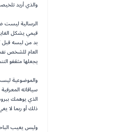
والذي أريد تلخيصه
الرسالية ليست ضدً
قيمي يشكل الغاية 
بد من لبسه قبل كل
العام للشخص نفسه
يجعلها مثقفو التن
والموضوعية ليست 
سياقاته المعرفية 
الذي يوهمك ببرود
ذلك أو ربما لا يعي
وليس يعيب الباحث 