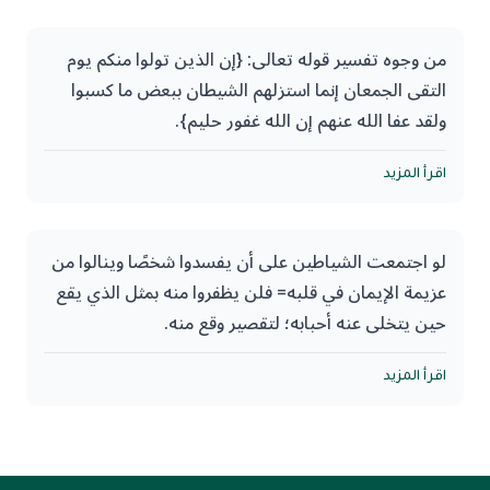
من وجوه تفسير قوله تعالى: {إن الذين تولوا منكم يوم
التقى الجمعان إنما استزلهم الشيطان ببعض ما كسبوا
ولقد عفا الله عنهم إن الله غفور حليم}.
ما ذكره ابن عطية عن الزجاج وغيره قالوا: ((أن الشيطان
اقرأ المزيد
ذكرهم بذنوب لهم متقدمة، فكرهوا الموت قبل التوبة منها
والإقلاع عنها)).
لو اجتمعت الشياطين على أن يفسدوا شخصًا وينالوا من
عزيمة الإيمان في قلبه= فلن يظفروا منه بمثل الذي يقع
قلت: فالآية فيمن فروا من الزحف يوم أحد، فكان مدخل
حين يتخلى عنه أحبابه؛ لتقصير وقع منه.
الشيطان إليهم أن خوفهم ذنوبهم خوفًا قعد بهم عن الطاعة
وأدخلهم في هلكة معصية هي أعظم من ذنوبهم.
لا تكونوا عونًا للشياطين على إخوانكم.
اقرأ المزيد
وهذا أصل عظيم كثيرًا ما أنبه عليه: أن الندم المُقعد
مرذول، وأن الخوف الذي يكون طريقًا للإيغال في الضلالة
مهجور مذموم، وأن بغض المعصية وكراهة الذنب يُحمد