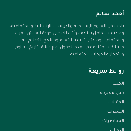
طالما حركك للطاعة ولم يُذهلك عنها، وأن الحسنات
يذهبن السيئات.
أحمد سالم
باحث في العلوم الإسلامية والدراسات الإنسانية والاجتماعية،
ومهتم بالتكامل بينهما، وأثر ذلك على جودة العيش الفردي
والاجتماعي، ومهتم بتيسير التعلم ومناهج التعليم، له
مشاركات متنوعة في هذه الحقول، مع عناية بتاريخ العلوم
والأفكار والحركات الاجتماعية.
روابط سريعة
الكتب
كتب مقترحة
المقالات
الشذرات
المحاضرات
الدورات