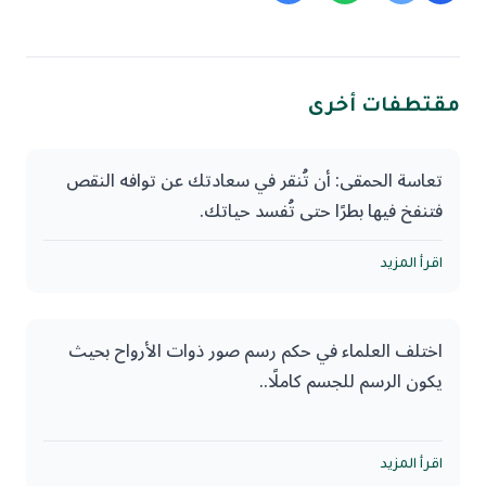
مقتطفات أخرى
تعاسة الحمقى: أن تُنقر في سعادتك عن توافه النقص
فتنفخ فيها بطرًا حتى تُفسد حياتك.
اقرأ المزيد
اختلف العلماء في حكم رسم صور ذوات الأرواح بحيث
يكون الرسم للجسم كاملًا..
فمحل النزاع لا يشمل الصور والرسومات والمجسمات
التي هي رأس بلا جسد مثل البورتريه، وكذلك التماثيل
اقرأ المزيد