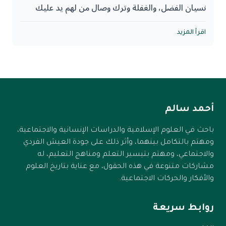
نسيان الفضل، والغفلة وترك وصال من لهم يد عليك
أعطوك بها ورفعوك ولم يبخلوا عنك، وترك العرفان
‏معاركنا من حيث نحن بشر هي أطراف قاعدة الأرض التي
بالجميل لأصحابة، كأنما لم يوجدوا وكأنما لم يسق الله لك
اقرأ المزيد
يمكن أن ترتكز عليها الجسور بيننا.
الخير على أيديهم.
ومن لا يشكر الناس لا يشكر الله.
أحمد سالم
باحث في العلوم الإسلامية والدراسات الإنسانية والاجتماعية،
ومهتم بالتكامل بينهما، وأثر ذلك على جودة العيش الفردي
والاجتماعي، ومهتم بتيسير التعلم ومناهج التعليم، له
مشاركات متنوعة في هذه الحقول، مع عناية بتاريخ العلوم
والأفكار والحركات الاجتماعية.
روابط سريعة