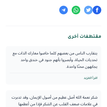
مقتطفات أخرى
يتقارب الناس من بعضهم كلما خاضوا معارك الذات مع
تحديات الحياة، وأبصروا بأنهم جنود في خندق واحد
يجابهون محنًا واحدة.
‏فالنفوس تتشابه في معارك الحياة التي تجابهها ذواتهم،
اقرأ المزيد
ولا يتعذر على أي إنسان أن يجد مثيلًا يشاركه فيما يجابهه
كائنًا ما كان، وهذا يستدعي منا التعاطف مع شركاء
شكر نعمة الله أصل عظيم من أصول الإيمان، وقد تدبرت
الخندق ورفقاء السلاح، وحينها ترى كل نفس في أختها:
في علامات ضعف القلب عن الشكر فإذا من أعظمها
أنها تعبر واديًا قد عبرته هي ونالها منه ما نالها.